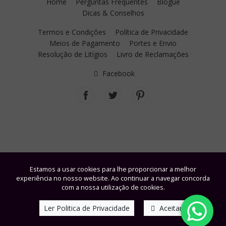
Home
Perguntas Frequentes
Blogue
Dicas & Conselhos
Termos e Condições
Política de Privacidade
Meios de Pagamento
Portes e Envio
Resolução de Litígios
Livro de Reclamações
Facebook
Estamos a usar cookies para lhe proporcionar a melhor
experiência no nosso website. Ao continuar a navegar concorda
com a nossa utilização de cookies.
Ler Politica de Privacidade
Aceitar
© Fisiobel - Cosmética Profissional, Lda. | Powered by
windbyinternet