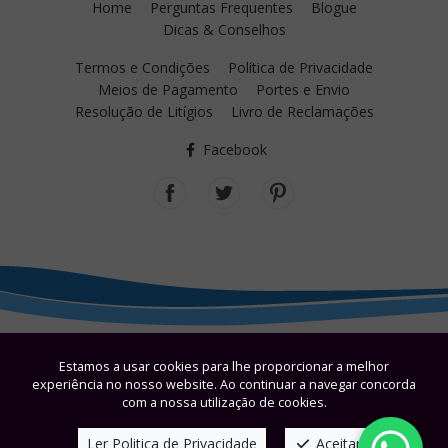
Home
Perguntas Frequentes
Blogue
Dicas & Conselhos
Termos e Condições
Política de Privacidade
Meios de Pagamento
Portes e Envio
Resolução de Litígios
Livro de Reclamações
Facebook
Estamos a usar cookies para lhe proporcionar a melhor
experiência no nosso website. Ao continuar a navegar concorda
com a nossa utilização de cookies.
Ler Politica de Privacidade
Aceitar