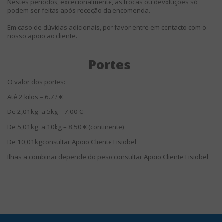
Nestes períodos, excecionalmente, as trocas ou devoluções só
podem ser feitas após receção da encomenda.
Em caso de dúvidas adicionais, por favor entre em contacto com o
nosso apoio ao cliente.
Portes
O valor dos portes:
Até 2 kilos – 6.77 €
De 2,01kg
a 5kg – 7.00 €
De 5,01kg
a 10kg – 8.50 € (continente)
De 10,01kgconsultar Apoio Cliente Fisiobel
Ilhas a combinar depende do peso consultar Apoio Cliente Fisiobel