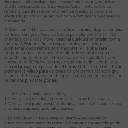
No caso de não recebimento da encomenda nos prazos indicados, o
Cliente deverá contactar o Serviço de Atendimento ao Cliente
Fisiobel e durante este período nenhum reembolso poderá ser
efectuado, pois terá que ser verificado e confirmado o extravio da
encomenda.
O cliente terá 24 horas após recepção da encomenda para reclamar
ao nosso Serviço de Apoio ao Cliente pelo telefone 912 174 758
chamada para rede móvel nacional qualquer anomalia com a
mesma. A Fisiobel não se responsabiliza por eventuais
problemas decorrentes do transporte. A Fisiobel será
obrigada a recusar qualquer pedido de reembolso ou de
substituição (direito de retratação) para os produtos que
apresentem defeitos externos e que não tenha sido feita a
sua reclamação no prazo de 24 horas. O direito de retratação
permanece válido para os casos de problemas técnicos que
sejam detetados pelo cliente após a entrega e de acordo com
os termos previstos por lei.
O que fazer no momento da entrega:
1. Verificar se a embalagem se encontra em perfeito estado.
2. Verificar se o produto está conforme ao pedido efectuado e se o
mesmo não apresenta defeitos visíveis.
Os portes de envio são a cargo do cliente e são calculados
automaticamente antes do utilizador finalizar a encomenda, tendo
em conta os produtos e respectivos pesos ou pesos volumétricos.