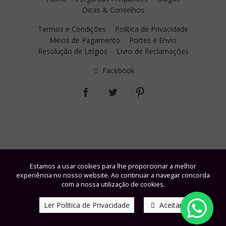
Dicas & Conselhos
Termos e Condições
Política de Privacidade
Meios de Pagamento
Portes e Envio
Resolução de Litígios
Livro de Reclamações
Facebook
Estamos a usar cookies para lhe proporcionar a melhor
experiência no nosso website. Ao continuar a navegar concorda
com a nossa utilização de cookies.
Ler Politica de Privacidade
Aceitar
© Fisiobel - Cosmética Profissional, Lda. | Powered by
windbyinternet